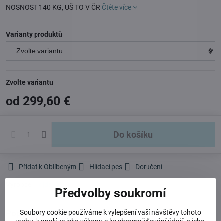
NOSNOST 140 KG, UŠITO V ČR
Čtěte více
Varianty produktů
Zvolte variantu
od 299,60 €
Do košíku
Přidat k Oblíbeným
Hlídací pes
Doručení
Výrobce:
Hojdavak
Předvolby soukromí
Soubory cookie používáme k vylepšení vaší návštěvy tohoto
Popis