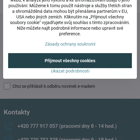
webu, k analýze jeho výkonu a ke shromažďování údajů o jeho
používání. Můžeme k tomu použít nástroje a služby třetích stran
a shromážděná data mohou být přenášena partnerům v EU,
USA nebo jiných zemích. Kliknutím na „Přijmout všechny
soubory cookie“ vyjadřujete svůj souhlas s tímto zpracováním.
Níže můžete najít podrobné informace nebo upravit své
preference.
Newsletter
Zásady ochrany soukromí
Odebírat naše novinky:
Přijmout všechny cookies
Odebírat
Ukázat podrobnosti
Chci se přihlásit k odběru novinek e-mailem
Kontakty
+420 777 917 057 (pracovní dny 8 - 14 hod​.)
+420 720 752 328 (pracovní dny 9 - 18 hod​.)