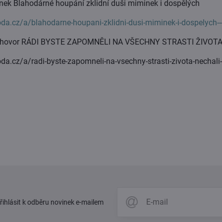
nek Blahodárné houpání zklidní duši miminek i dospělých
da.cz/a/blahodarne-houpani-zklidni-dusi-miminek-i-dospelych-
ozhovor RÁDI BYSTE ZAPOMNĚLI NA VŠECHNY STRASTI ŽIVO
a.cz/a/radi-byste-zapomneli-na-vsechny-strasti-zivota-nechali-
přihlásit k odběru novinek e-mailem