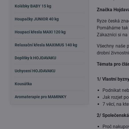
Kolébky BABY 15 kg
Značka Hojdav
Houpačky JUNIOR 40 kg
Ryze česká znač
Pomáháme tak m
Houpací křesla MAXI 120 kg
Zákazníci si na 
Relaxační křesla MAXIMUS 140 kg
Všechny naše pr
drobní živnostn
Doplňky k HOJDAVAKU
Témata pro člá
Uchycení HOJDAVAKU
1/ Vlastní byzn
Kousátka
Podnikat ne
Aromaterapie pro MAMINKY
Jak rozjet p
7 věcí, na kt
2/ Společensk
Proč nakupov