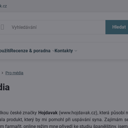
k.cz
Hledat
užití
Recenze & poradna
Kontakty
Pro média
dia
lkou české značky
Hojdavak
(www.hojdavak.cz), která působí na 
la produkt, který by mi pomohl při uspávání syna. Zajímám se
m farmařit, online režim mne přivedl ke studiu španělštiny, jse