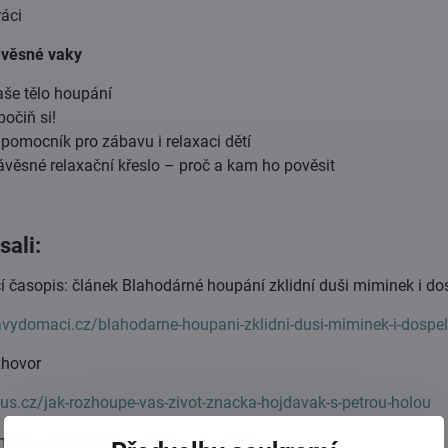
áci
ávěsné vaky
še tělo houpání
očiň si!
 pomocník pro zábavu i relaxaci dětí
ávěsné relaxační křeslo – proč a kam ho pověsit
sali:
 časopis: článek Blahodárné houpání zklidní duši miminek i do
avydomaci.cz/blahodarne-houpani-zklidni-dusi-miminek-i-dospe
zhovor
us.cz/jak-rozhoupe-vas-zivot-znacka-hojdavak-s-petrou-holou
nka: redakční tip + názor odborníka