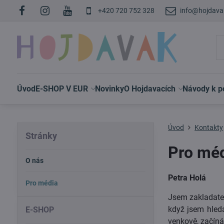
+420 720 752 328
info@hojdava
Úvod
E-SHOP V EUR
Novinky
O Hojdavacích
Návody k po
Úvod
Kontakty
Stránky
Pro mé
O nás
Petra Holá
Pro média
Jsem zakladate
když jsem hleda
E-SHOP
venkově, začíná