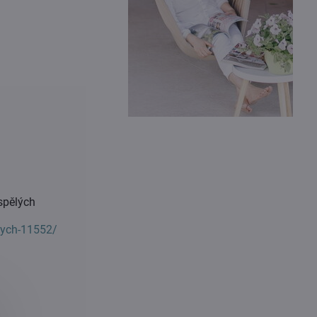
spělých
lych-11552/