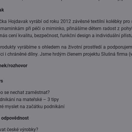
ak
ka Hojdavak vyrábí od roku 2012 závěsné textilní kolébky pro m
aminkám při péči o miminko, přinášíme dětem radost z pohyb
nás cení kvalitu, bezpečnost, funkční design a individuální příst
odukty vyrábíme s ohledem na životní prostředí a podporujeme
íci i chráněné dílny. Jsme hrdým členem projektu Slušná firma 
nek/rozhovor
ys
bo se nechat zaměstnat?
odnikání na mateřské – 3 tipy
eré myslet na začátku podnikání
á odpovědnost
at české výrobky?