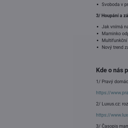
Svoboda v pr
3/ Houpání a z
Jak vnímá na
Maminko odp
Multifunkční
Nový trend z
Kde o nás p
1/ Pravý domácí
https://www.pr
2/ Luxus.cz: ro
https://www.lux
3/ Časopis mami