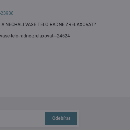
--23938
TA A NECHALI VAŠE TĚLO ŘÁDNĚ ZRELAXOVAT?
vase-telo-radne-zrelaxovat---24524
Odebírat