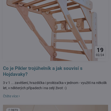
19
02/24
Co je Pikler trojúhelník a jak souvisí s
Hojdavaky?
3 v 1 ... zavěšení, hrazdička i prolézačka v jednom - využití na několik
let, v některých případech i na celý život :-)
Čtěte více
3973