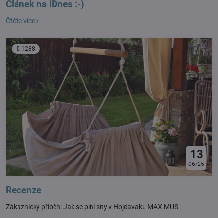
Článek na iDnes :-)
Čtěte více
1288
13
06/25
Recenze
Zákaznický příběh: Jak se plní sny v Hojdavaku MAXIMUS