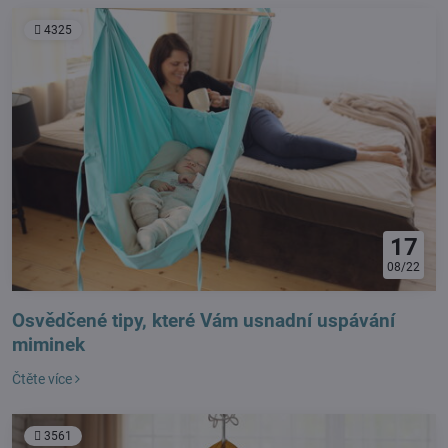
4325
17
08/22
Osvědčené tipy, které Vám usnadní uspávání
miminek
Čtěte více
3561