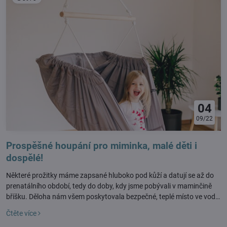
04
09/22
Prospěšné houpání pro miminka, malé děti i
dospělé!
Některé prožitky máme zapsané hluboko pod kůží a datují se až do
prenatálního období, tedy do doby, kdy jsme pobývali v maminčině
bříšku. Děloha nám všem poskytovala bezpečné, teplé místo ve vodní
lázni, kde jsme denně zažívali rytmické pohupování díky maminčině
Čtěte více
pohybu.