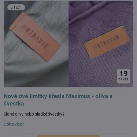
1271
19
05/25
Nové dvě limitky křesla Maximus - oliva a
švestka
Slané olivy nebo sladké švestky?
Čtěte více