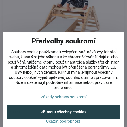
Předvolby soukromí
11
Soubory cookie používáme k vylepšení vaší návštěvy tohoto
03/24
webu, k analýze jeho výkonu a ke shromažďování údajů o jeho
používání. Můžeme k tomu použít nástroje a služby třetích stran
a shromážděná data mohou být přenášena partnerům v EU,
Znáte prolézačky a pohybový nábytek do
USA nebo jiných zemích. Kliknutím na „Přijmout všechny
dětských pokojíčků od Antonie&Emma?
soubory cookie“ vyjadřujete svůj souhlas s tímto zpracováním.
Níže můžete najít podrobné informace nebo upravit své
Pohyb jako základní potrava pro dětský mozek.
preference.
Čtěte více
Zásady ochrany soukromí
Přijmout všechny cookies
6605
Ukázat podrobnosti