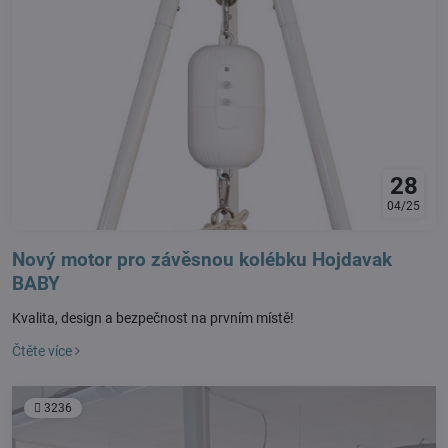
28
04/25
Nový motor pro závěsnou kolébku Hojdavak
BABY
Kvalita, design a bezpečnost na prvním místě!
Čtěte více
3236