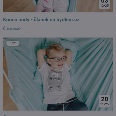
03
12/25
Konec nudy - článek na bydleni.cz
Čtěte více
721
20
11/25