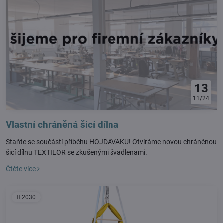
13
11/24
Vlastní chráněná šicí dílna
Staňte se součástí příběhu HOJDAVAKU! Otvíráme novou chráněnou
šicí dílnu TEXTILOR se zkušenými švadlenami.
Čtěte více
2030