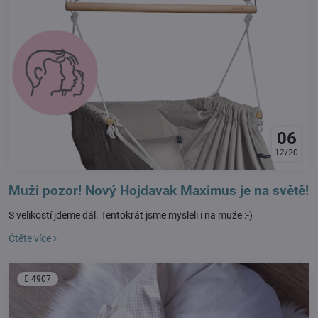
06
12/20
Muži pozor! Nový Hojdavak Maximus je na světě!
S velikostí jdeme dál. Tentokrát jsme mysleli i na muže :-)
Čtěte více
4907