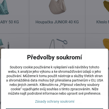
BABY 50 KG
Houpačka JUNIOR 40 KG
Křeslo
Předvolby soukromí
Soubory cookie používáme k vylepšení vaší návštěvy tohoto
 HOJDAVAKU
UCHYCENÍ HOJDAVAKU
K
webu, k analýze jeho výkonu a ke shromažďování údajů o jeho
používání. Můžeme k tomu použít nástroje a služby třetích stran
a shromážděná data mohou být přenášena partnerům v EU, USA
nebo jiných zemích. Kliknutím na „Přijmout všechny soubory
cookie“ vyjadřujete svůj souhlas s tímto zpracováním. Níže
můžete najít podrobné informace nebo upravit své preference.
Zásady ochrany soukromí
přihlásit k odběru novinek e-mailem