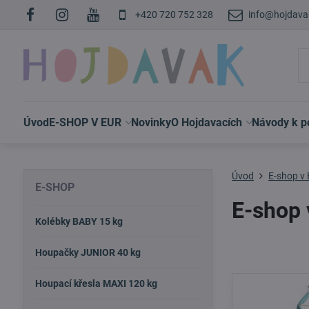
+420 720 752 328
info@hojdava
Úvod
E-SHOP V EUR
Novinky
O Hojdavacích
Návody k po
Úvod
E-shop v
E-SHOP
E-shop 
Kolébky BABY 15 kg
Houpačky JUNIOR 40 kg
Houpací křesla MAXI 120 kg