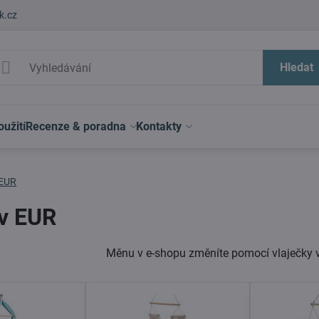
k.cz
Hledat
užití
Recenze & poradna
Kontakty
 EUR
v EUR
Měnu v e-shopu změníte pomocí vlaječky 