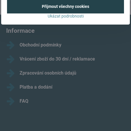
Přijmout všechny cookies
Ukázat podrobnosti
Informace
Obchodní podmínky
Vrácení zboží do 30 dní / reklamace
Zpracování osobních údajů
Platba a dodání
FAQ