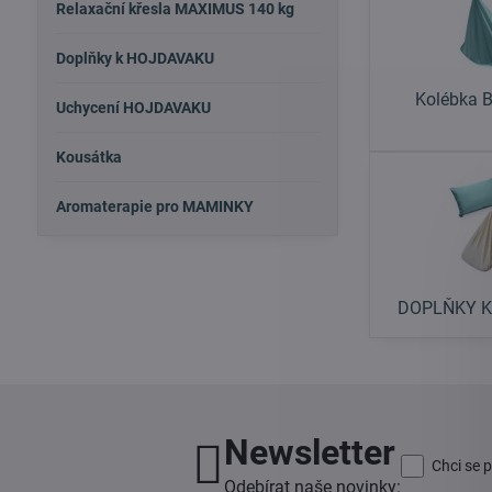
Relaxační křesla MAXIMUS 140 kg
Doplňky k HOJDAVAKU
Kolébka 
Uchycení HOJDAVAKU
Kousátka
Aromaterapie pro MAMINKY
DOPLŇKY K
Newsletter
Chci se 
Odebírat naše novinky: